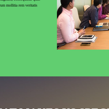
um mollitia rem veritatis