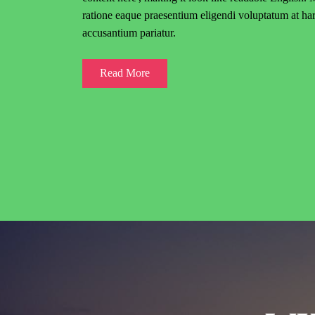
ratione eaque praesentium eligendi voluptatum at har
accusantium pariatur.
Read More