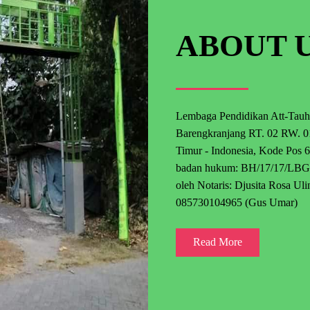
ABOUT 
Lembaga Pendidikan Att-Tauhid
Barengkranjang RT. 02 RW. 0
Timur - Indonesia, Kode Pos 6
badan hukum: BH/17/17/LBG/1
oleh Notaris: Djusita Rosa Ul
085730104965 (Gus Umar)
Read More